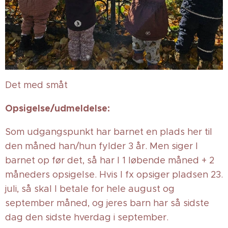
Det med småt
Opsigelse/udmeldelse:
Som udgangspunkt har barnet en plads her til
den måned han/hun fylder 3 år. Men siger I
barnet op før det, så har I 1 løbende måned + 2
måneders opsigelse. Hvis I fx opsiger pladsen 23.
juli, så skal I betale for hele august og
september måned, og jeres barn har så sidste
dag den sidste hverdag i september.