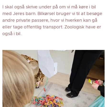
I skal også skrive under på om vi må køre i bil
med Jeres barn. Bilkørsel bruger vi til at besøge
andre private passere, hvor vi hverken kan gå
eller tage offentlig transport. Zoologisk have er
også i bil.