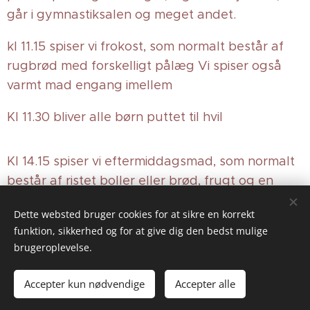
går i gymnastiksalen og meget andet.
kl 11.15 spiser vi frokost, som normalt består af
rugbrød med forskelligt pålæg Vi spiser også
varmt mad engang imellem
Kl 11.30 bliver alle børn puttet til hvil
Kl 14.15 spiser vi eftermiddagsmad, som normalt
består af ristet boller eller brød, frugt og en
afslutnings snack/ kiks
Dette websted bruger cookies for at sikre en korrekt
funktion, sikkerhed og for at give dig den bedst mulige
brugeroplevelse.
© 2025 baunehulen@gmail.com
Accepter kun nødvendige
Accepter alle
Cookies